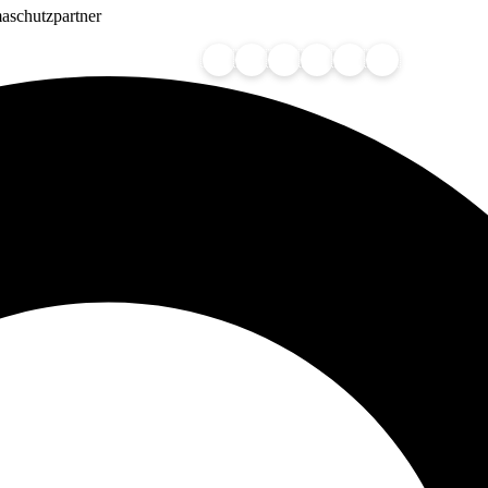
aschutzpartner
🇩🇪
🇦🇹
🇨🇭
🇳🇱
🇧🇪
🇱🇺
Wir servieren in: