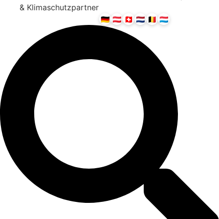
& Klimaschutzpartner
🇩🇪
🇦🇹
🇨🇭
🇳🇱
🇧🇪
🇱🇺
Wir servieren in: