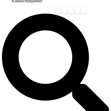
Klimaschutzpartner
🇩🇪
🇦🇹
🇨🇭
🇳🇱
🇧🇪
🇱🇺
Wir servieren in: