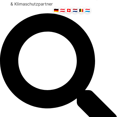
& Klimaschutzpartner
🇩🇪
🇦🇹
🇨🇭
🇳🇱
🇧🇪
🇱🇺
Wir servieren in: